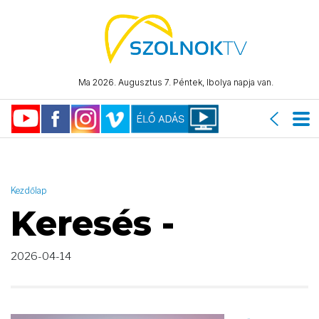
AND ( start_date >= "2026-04-14 00:00:00" AND start_date <=
"2026-04-14 23:59:59" )
Ma 2026. Augusztus 7. Péntek, Ibolya napja van.
Kezdőlap
Keresés -
2026-04-14