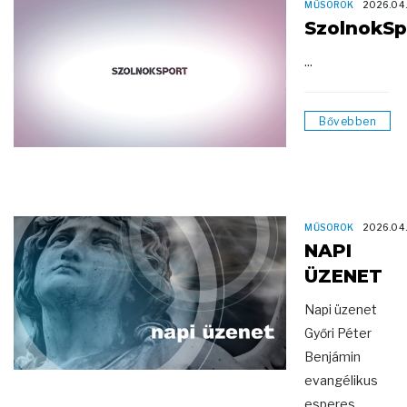
MŰSOROK
2026.04
SzolnokSp
...
Bővebben
MŰSOROK
2026.04
NAPI
ÜZENET
Napi üzenet
Győri Péter
Benjámin
evangélikus
esperes ...