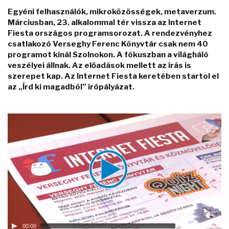
Egyéni felhasználók, mikroközösségek, metaverzum.
Márciusban, 23. alkalommal tér vissza az Internet
Fiesta országos programsorozat. A rendezvényhez
csatlakozó Verseghy Ferenc Könyvtár csak nem 40
programot kínál Szolnokon. A fókuszban a világháló
veszélyei állnak. Az előadások mellett az írás is
szerepet kap. Az Internet Fiesta keretében startol el
az „Írd ki magadból” írópályázat.
Video
Player
00:00
02:26