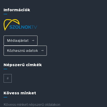
Információk
Médiaajánlat
Közhasznú adatok
Népszerű cimkék
#
Kövess minket
Kövess minket népszerű oldalakon