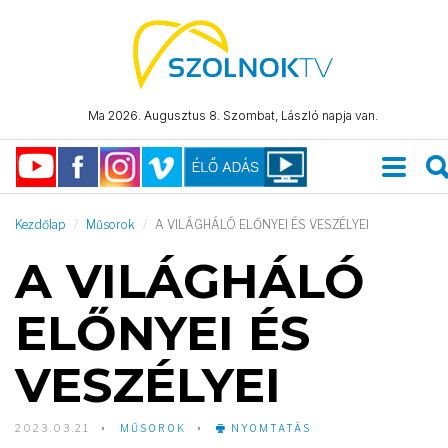
Ma 2026. Augusztus 8. Szombat, László napja van.
Kezdőlap
Műsorok
A VILÁGHÁLÓ ELŐNYEI ÉS VESZÉLYEI
A VILÁGHÁLÓ
ELŐNYEI ÉS
VESZÉLYEI
2023.03.21
MŰSOROK
NYOMTATÁS