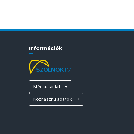
Információk
Médiaajánlat
Közhasznú adatok