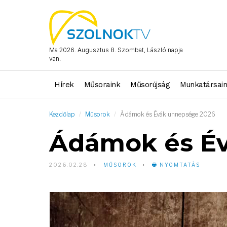
Ma 2026. Augusztus 8. Szombat, László napja
van.
Hírek
Műsoraink
Műsorújság
Munkatársai
Kezdőlap
Műsorok
Ádámok és Évák ünnepsége 2026
Ádámok és É
2026.02.28
MŰSOROK
NYOMTATÁS
Video
Player