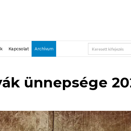
nk
Kapcsolat
Archívum
vák ünnepsége 20