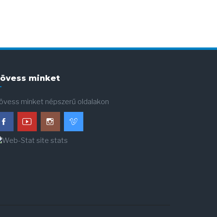
övess minket
övess minket népszerű oldalakon