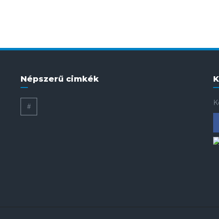
Népszerű cimkék
K
K
#