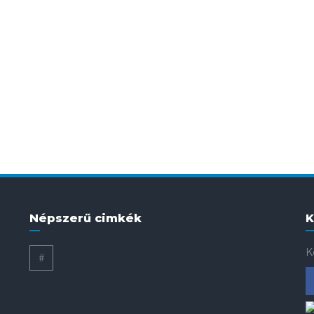
Népszerű cimkék
K
K
#