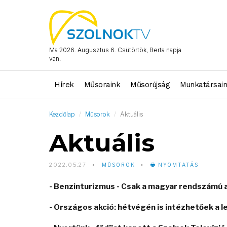
Ma 2026. Augusztus 6. Csütörtök, Berta napja
van.
Hírek
Műsoraink
Műsorújság
Munkatársai
Kezdőlap
Műsorok
Aktuális
Aktuális
2022.05.27
MŰSOROK
NYOMTATÁS
- Benzinturizmus - Csak a magyar rendszámú
- Országos akció: hétvégén is intézhetőek a 