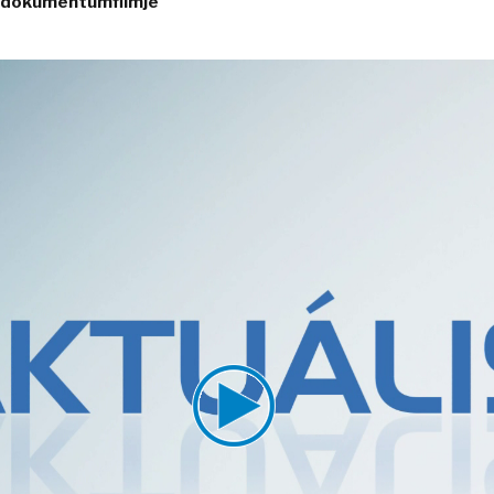
ió dokumentumfilmje