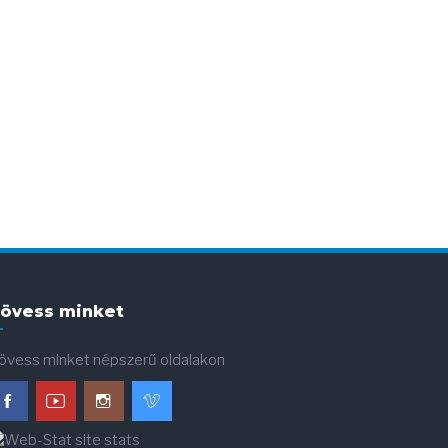
övess minket
övess minket népszerű oldalakon