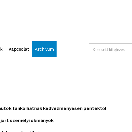
nk
Kapcsolat
Archívum
 autók tankolhatnak kedvezményesen péntektől
lejárt személyi okmányok