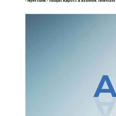
- Nyertünk - fődíjat kapott a Szolnok Televíz
Video
Player