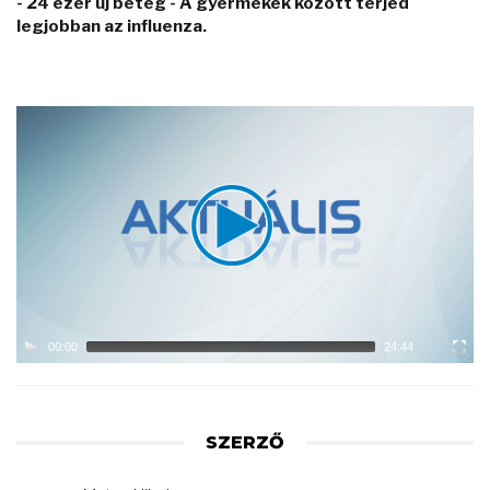
- 24 ezer új beteg - A gyermekek között terjed
legjobban az influenza.
Video
Player
00:00
24:44
SZERZŐ