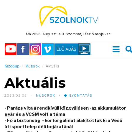
Ma 2026. Augusztus 8. Szombat, László napja van.
Kezdőlap
Műsorok
Aktuális
Aktuális
2023.02.02
MŰSOROK
NYOMTATÁS
- Parázs vita a rendkívüli közgyűlésen -az akkumulátor
gyár és a VCSM volt a téma
- Fő a biztonság - körforgalmat alakítottak ki a Véső
úti sporttelep déli bejáratánál