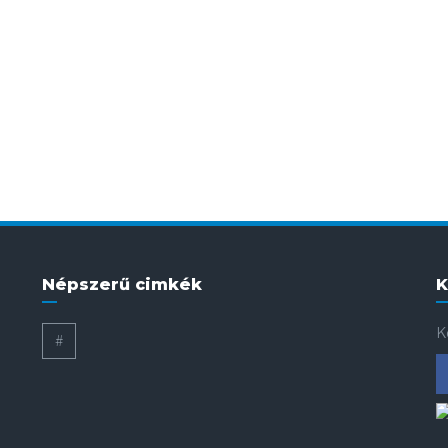
Népszerű cimkék
K
K
#