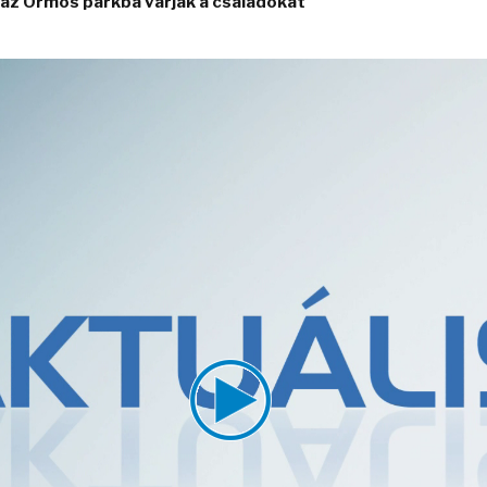
t az Ormos parkba várják a családokat