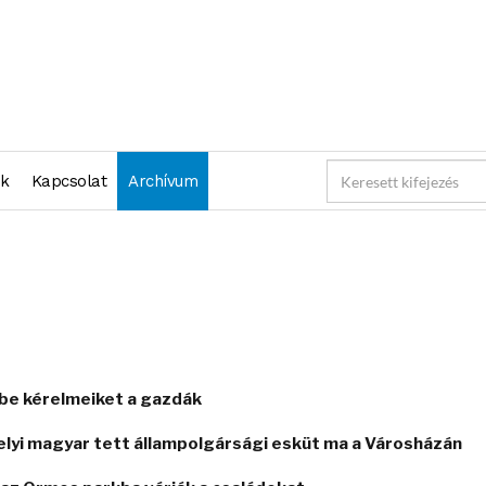
nk
Kapcsolat
Archívum
k be kérelmeiket a gazdák
elyi magyar tett állampolgársági esküt ma a Városházán