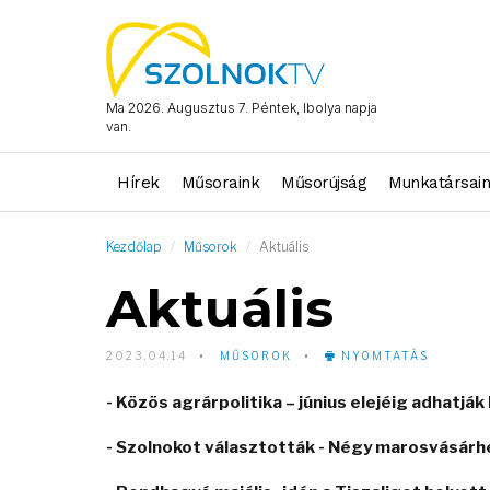
Ma 2026. Augusztus 7. Péntek, Ibolya napja
van.
Hírek
Műsoraink
Műsorújság
Munkatársai
Kezdőlap
Műsorok
Aktuális
Aktuális
2023.04.14
MŰSOROK
NYOMTATÁS
- Közös agrárpolitika – június elejéig adhatjá
- Szolnokot választották - Négy marosvásárh