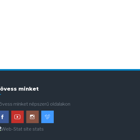
övess minket
övess minket népszerű oldalakon