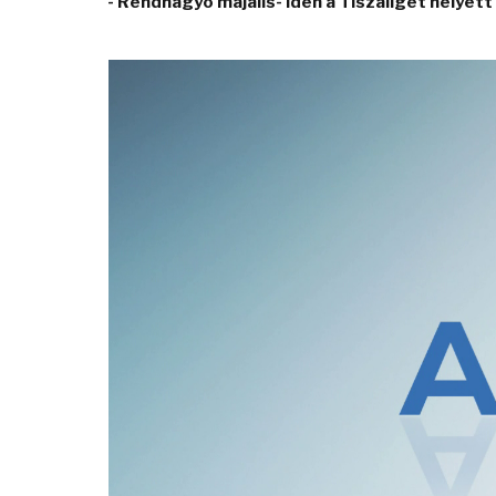
- Rendhagyó majális- idén a Tiszaliget helyet
Video
Player