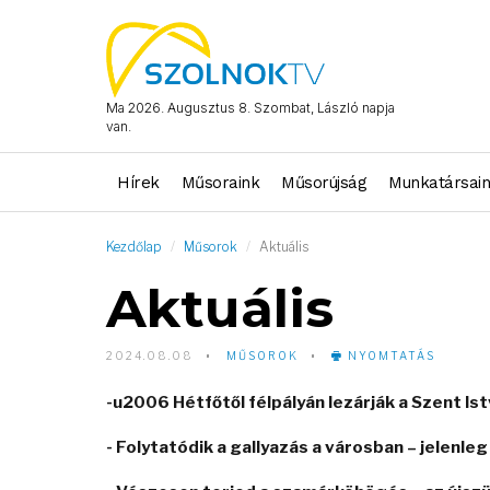
Ma 2026. Augusztus 8. Szombat, László napja
van.
Hírek
Műsoraink
Műsorújság
Munkatársai
Kezdőlap
Műsorok
Aktuális
Aktuális
2024.08.08
MŰSOROK
NYOMTATÁS
-u2006 Hétfőtől félpályán lezárják a Szent Ist
- Folytatódik a gallyazás a városban – jelen