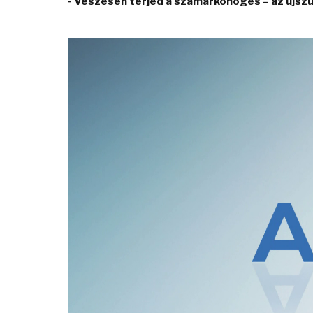
- Vészesen terjed a szamárköhögés – az újsz
Video
Player