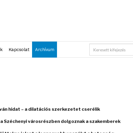
nk
Kapcsolat
Archívum
ván hidat – a dilatációs szerkezetet cserélik
leg a Széchenyi városrészben dolgoznak a szakemberek