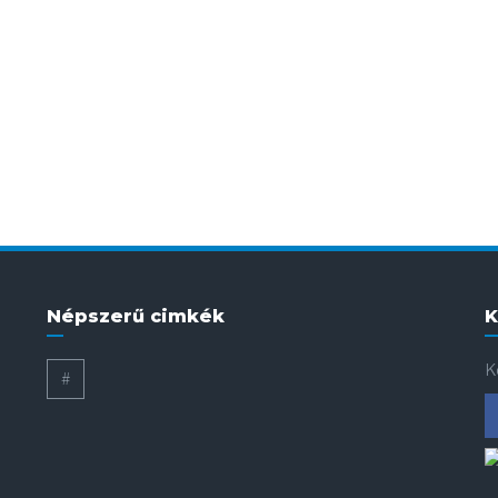
Népszerű cimkék
K
K
#