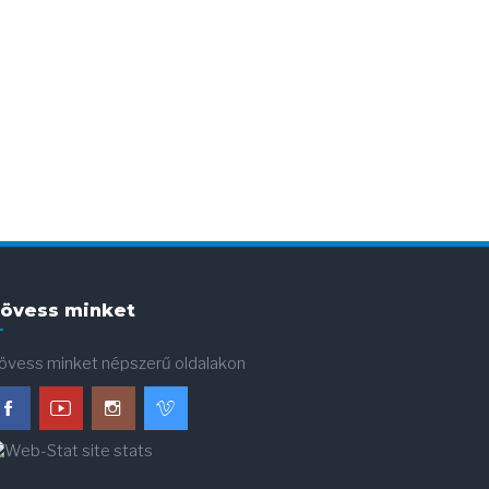
övess minket
övess minket népszerű oldalakon