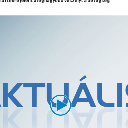
ülöttekre jelent a legnagyobb veszélyt a betegség