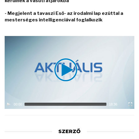
kerülnek a vasúti átjárókba
- Megjelent a tavaszi Eső- az irodalmi lap ezúttal a
mesterséges intelligenciával foglalkozik
Video
Player
00:00
18:36
SZERZŐ