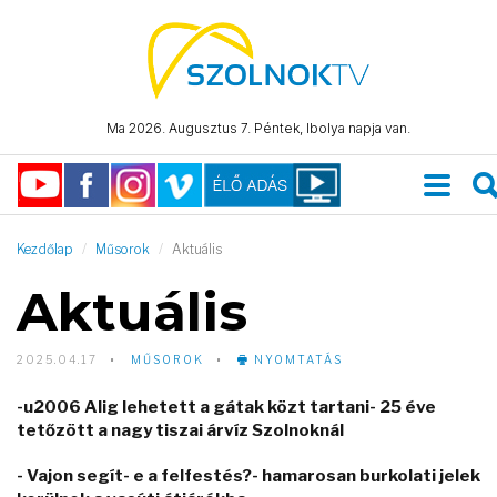
Ma 2026. Augusztus 7. Péntek, Ibolya napja van.
Kezdőlap
Műsorok
Aktuális
Aktuális
2025.04.17
MŰSOROK
NYOMTATÁS
-u2006 Alig lehetett a gátak közt tartani- 25 éve
tetőzött a nagy tiszai árvíz Szolnoknál
- Vajon segít- e a felfestés?- hamarosan burkolati jelek