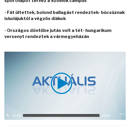
sportnapot tervez a Szolnok campus
- Fát ültettek, bolond ballagást rendeztek- búcsúznak
iskolájuktól a végzős diákok
- Országos döntőbe jutás volt a tét- hungarikum
versenyt rendeztek a vármegyeházán
Video
Player
00:00
15:39