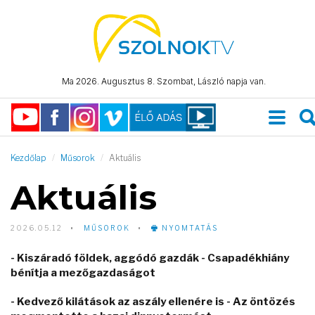
Ma 2026. Augusztus 8. Szombat, László napja van.
Kezdőlap
Műsorok
Aktuális
Aktuális
2026.05.12
MŰSOROK
NYOMTATÁS
- Kiszáradó földek, aggódó gazdák - Csapadékhiány
bénítja a mezőgazdaságot
- Kedvező kilátások az aszály ellenére is - Az öntözés