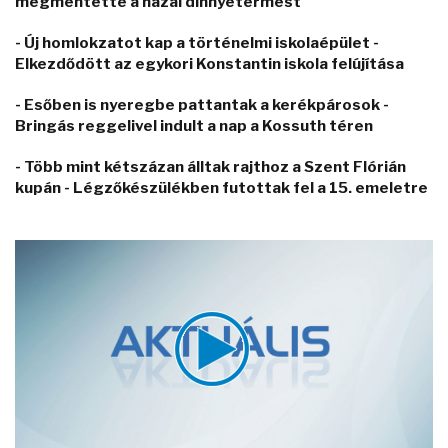
megmentette a hazai dinnyetermést
- Új homlokzatot kap a történelmi iskolaépület -
Elkezdődött az egykori Konstantin iskola felújítása
- Esőben is nyeregbe pattantak a kerékpárosok -
Bringás reggelivel indult a nap a Kossuth téren
- Több mint kétszázan álltak rajthoz a Szent Flórián
kupán - Légzőkészülékben futottak fel a 15. emeletre
Video
Player