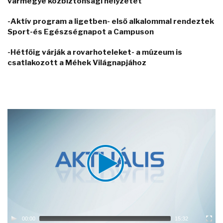
vármegye közbiztonsági helyzetét
-Aktív program a ligetben- első alkalommal rendeztek
Sport-és Egészségnapot a Campuson
-Hétfőig várják a rovarhoteleket- a múzeum is
csatlakozott a Méhek Világnapjához
Video
Player
00:00
15:32