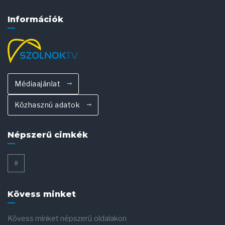
Információk
Médiaajánlat
Közhasznú adatok
Népszerű cimkék
#
Kövess minket
Kövess minket népszerű oldalakon