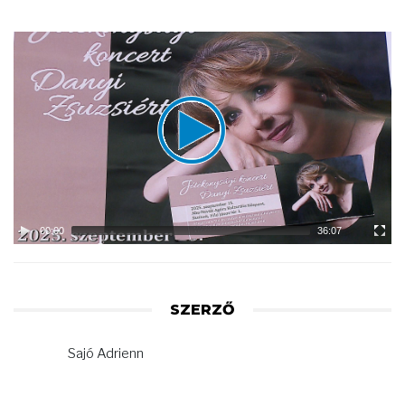
Video
Player
00:00
36:07
SZERZŐ
Sajó Adrienn