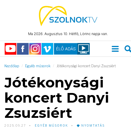
Ma 2026. Augusztus 10. Hétfő, Lörinc napja van.
Kezdőlap
Egyéb műsorok
Jótékonysági koncert Danyi Zsuzsiért
Jótékonysági
koncert Danyi
Zsuzsiért
2025.09.27
EGYÉB MŰSOROK
NYOMTATÁS