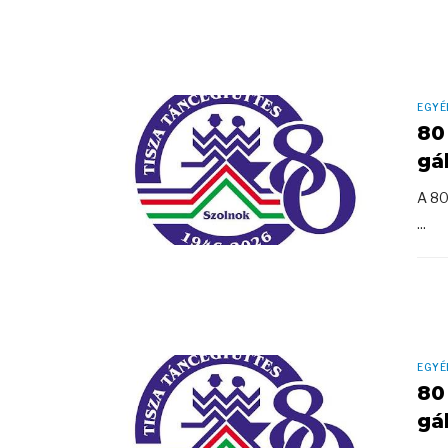
EGYÉ
80
gá
A 80
...
EGYÉ
80
gá