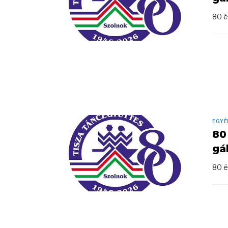
80 é
EGYÉ
80
gá
80 é