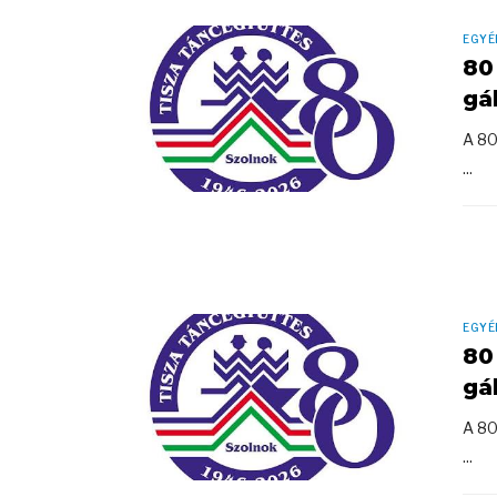
EGYÉ
80
gá
A 80
...
EGYÉ
80
gá
A 80
...