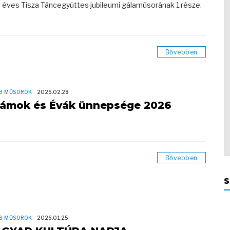
 éves Tisza Táncegyüttes jubileumi gálaműsorának 1.része.
Bővebben
B MŰSOROK
2026.02.28
ámok és Évák ünnepsége 2026
Bővebben
S
B MŰSOROK
2026.01.25