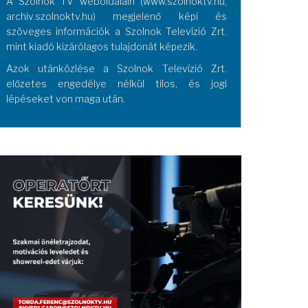
A Szolnok TV weboldalain (www.szolnoktv.hu,
archiv.szolnoktv.hu) megjelenő képi és
szöveges információk a Szolnok Televízió Zrt.
mint kiadó kizárólagos tulajdonát képezik.
Azok utánközlése a Szolnok Televízió Zrt.
előzetes engedélye nélkül tilos, és jogi
lépéseket von maga után.