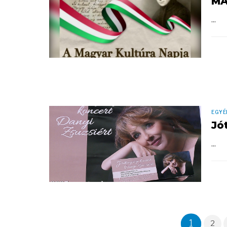
MA
...
EGYÉ
Jó
...
1
2