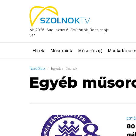
Ma 2026. Augusztus 6. Csütörtök, Berta napja
van.
Hírek
Műsoraink
Műsorújság
Munkatársai
Kezdőlap
Egyéb műsorok
Egyéb műsor
EGYÉ
80
gá