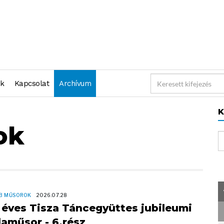
nk
Kapcsolat
Archívum
K
ok
B MŰSOROK
2026.07.28
 éves Tisza Táncegyüttes jubileumi
laműsor - 6.rész