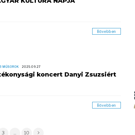
GYAR KULTÚRA NAPJA
Bővebben
B MŰSOROK
2025.09.27
tékonysági koncert Danyi Zsuzsiért
Bővebben
3
...
10