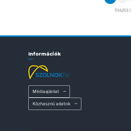
ÖSSZES C
Információk
Médiaajánlat
Közhasznú adatok