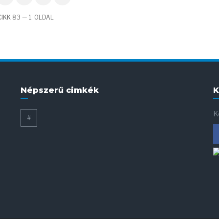
IKK 83 — 1. OLDAL
Népszerű cimkék
K
K
#