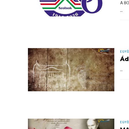
A 80
...
EGYÉ
Ád
...
EGYÉ