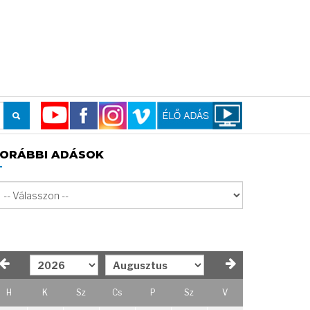
ORÁBBI ADÁSOK
H
K
Sz
Cs
P
Sz
V