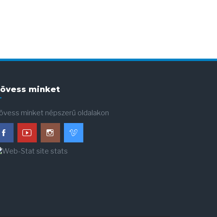
övess minket
övess minket népszerű oldalakon