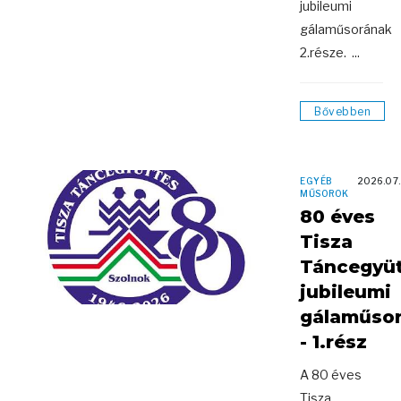
jubileumi
gálaműsorának
2.része. ...
Bővebben
EGYÉB
2026.07
MŰSOROK
80 éves
Tisza
Táncegyü
jubileumi
gálaműso
- 1.rész
A 80 éves
Tisza