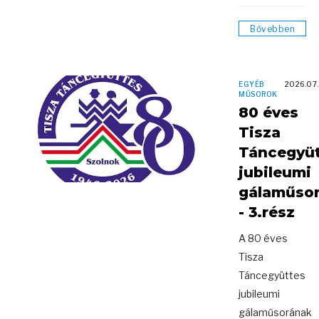
Bővebben
EGYÉB
2026.07
MŰSOROK
80 éves
Tisza
Táncegyü
jubileumi
gálaműso
- 3.rész
A 80 éves
Tisza
Táncegyüttes
jubileumi
gálaműsorának