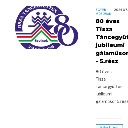
EGYÉB
2026.07.
MŰSOROK
80 éves
Tisza
Táncegyü
jubileumi
gálaműso
- 5.rész
80 éves
Tisza
Táncegyüttes
jubileumi
gálaműsor 5.rés
...
Bővebben