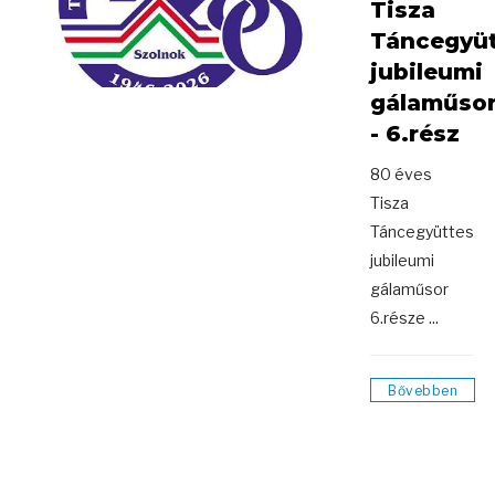
Tisza
Táncegyü
jubileumi
gálaműso
- 6.rész
80 éves
Tisza
Táncegyüttes
jubileumi
gálaműsor
6.része ...
Bővebben