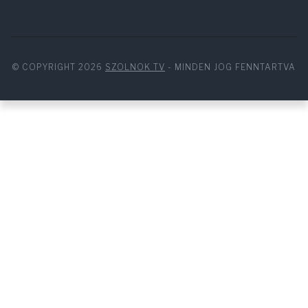
© COPYRIGHT 2026
SZOLNOK TV
- MINDEN JOG FENNTARTVA