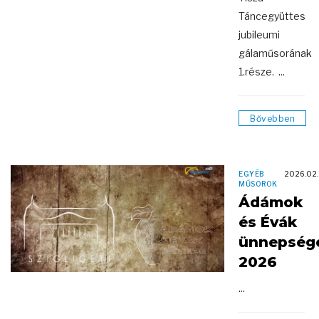
Táncegyüttes
jubileumi
gálaműsorának
1.része. ...
Bővebben
EGYÉB
2026.02
MŰSOROK
Ádámok
és Évák
ünnepség
2026
...