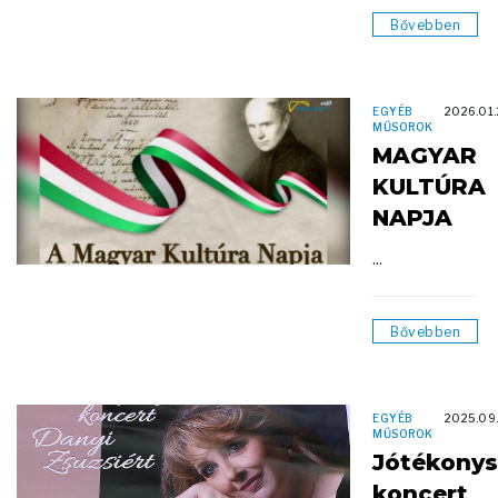
Bővebben
EGYÉB
2026.01.
MŰSOROK
MAGYAR
KULTÚRA
NAPJA
...
Bővebben
EGYÉB
2025.09
MŰSOROK
Jótékonys
koncert