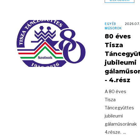
EGYÉB
2026.07.
MŰSOROK
80 éves
Tisza
Táncegyü
jubileumi
gálaműso
- 4.rész
A 80 éves
Tisza
Táncegyüttes
jubileumi
gálaműsorának
4.része. ...