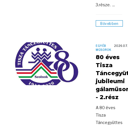
3.része. ...
Bővebben
EGYÉB
2026.07
MŰSOROK
80 éves
Tisza
Táncegyü
jubileumi
gálaműso
- 2.rész
A 80 éves
Tisza
Táncegyüttes