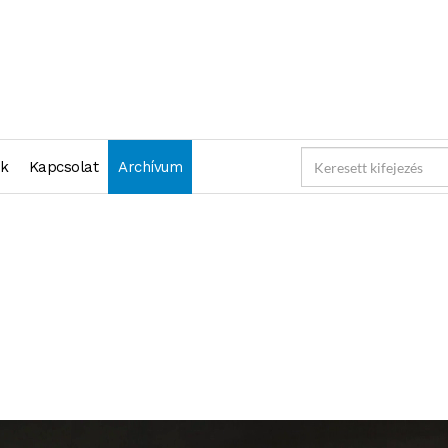
nk
Kapcsolat
Archívum