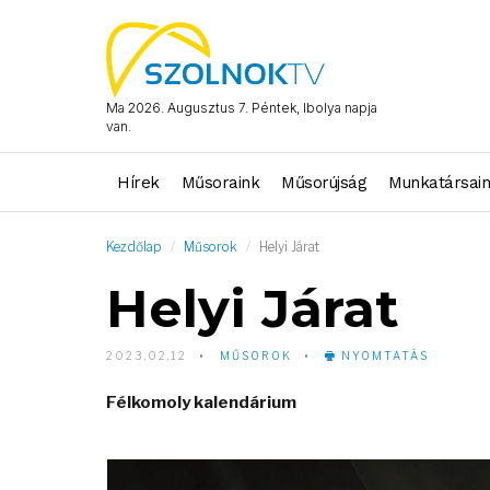
Ma 2026. Augusztus 7. Péntek, Ibolya napja
van.
Hírek
Műsoraink
Műsorújság
Munkatársai
Kezdőlap
Műsorok
Helyi Járat
Helyi Járat
2023.02.12
MŰSOROK
NYOMTATÁS
Félkomoly kalendárium
Video