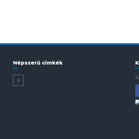
Népszerű cimkék
K
K
#