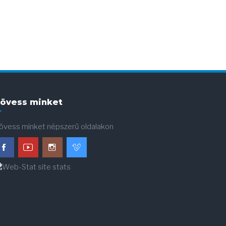
övess minket
övess minket népszerű oldalakon