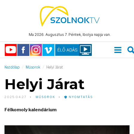
Ma 2026. Augusztus 7. Péntek, Ibolya napja van.
Kezdőlap
Műsorok
Helyi Járat
Helyi Járat
2025.04.27
MŰSOROK
NYOMTATÁS
Félkomoly kalendárium
Video