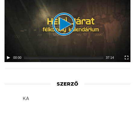
Player
00:00
37:14
SZERZŐ
KA