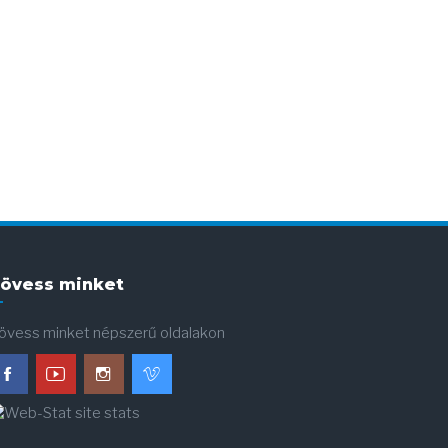
övess minket
övess minket népszerű oldalakon