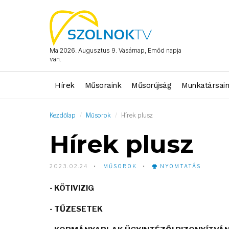
Ma 2026. Augusztus 9. Vasárnap, Emőd napja
van.
Hírek
Műsoraink
Műsorújság
Munkatársai
Kezdőlap
Műsorok
Hírek plusz
Hírek plusz
2023.02.24
MŰSOROK
NYOMTATÁS
- KÖTIVIZIG
- TŰZESETEK