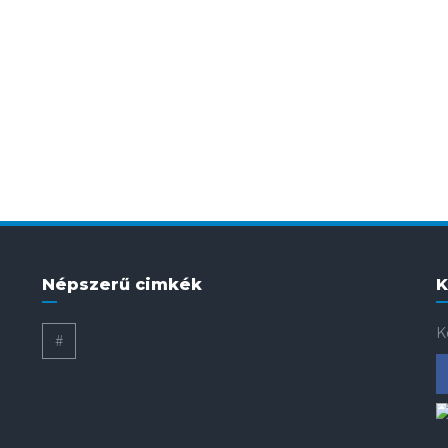
Népszerű cimkék
K
K
#