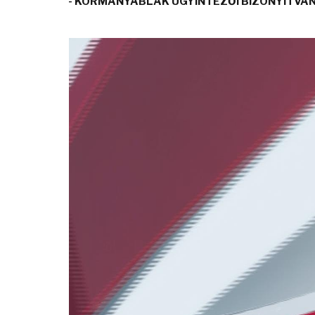
- KORMÁNYABLAK ÜGYINTÉZŐI BIZONYÍTVÁ
Video
Player