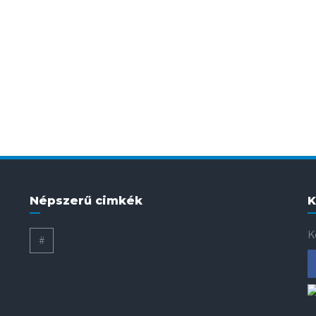
Népszerű cimkék
K
K
#