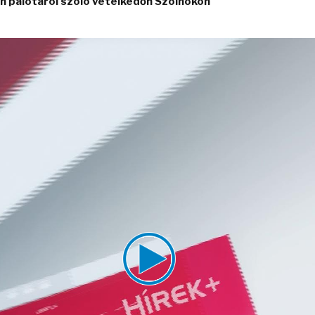
án palotáról szóló vetélkedőn Szolnokon