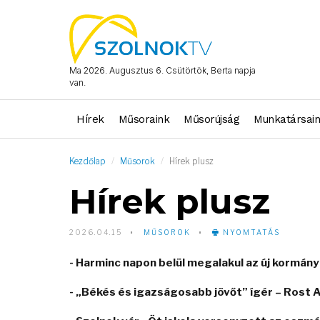
Ma 2026. Augusztus 6. Csütörtök, Berta napja
van.
Hírek
Műsoraink
Műsorújság
Munkatársai
Kezdőlap
Műsorok
Hírek plusz
Hírek plusz
2026.04.15
MŰSOROK
NYOMTATÁS
- Harminc napon belül megalakul az új kormány
- „Békés és igazságosabb jövőt” ígér – Rost 