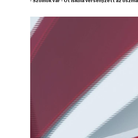
- Szolnok vár - Öt iskola versenyzett az oszm
Video
Player