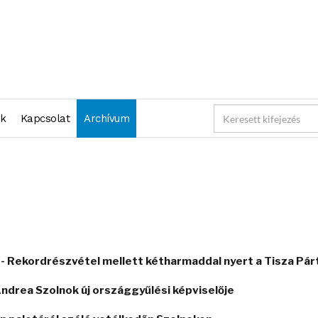
nk
Kapcsolat
Archívum
 - Rekordrészvétel mellett kétharmaddal nyert a Tisza Pár
Andrea Szolnok új országgyűlési képviselője