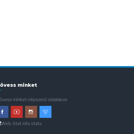
övess minket
övess minket népszerű oldalakon