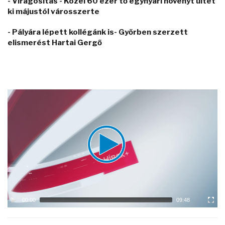
- Virágosítás - Közel 60 ezer tő egynyári növényt ültet
ki májustól városszerte
- Pályára lépett kollégánk is- Győrben szerzett
elismerést Hartai Gergő
Video
Player
00:00
09:48