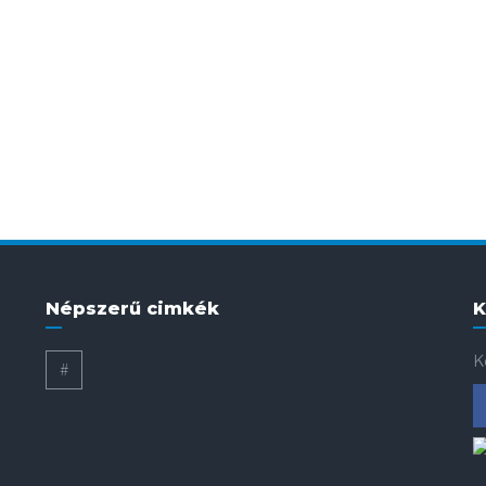
Népszerű cimkék
K
K
#