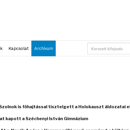
nk
Kapcsolat
Archívum
zolnok is főhajtással tisztelgett a Holokauszt áldozatai e
ókat kapott a Széchenyi István Gimnázium