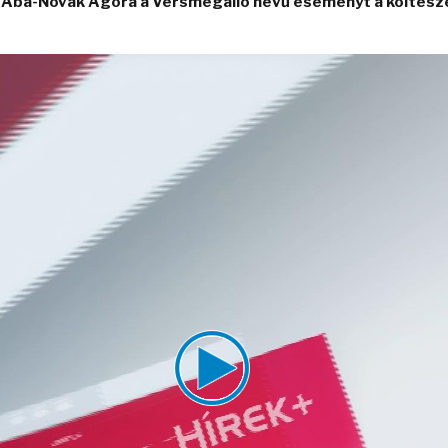
Aba-Novák Agóra a Versmegálló nevű eseményt a költésze