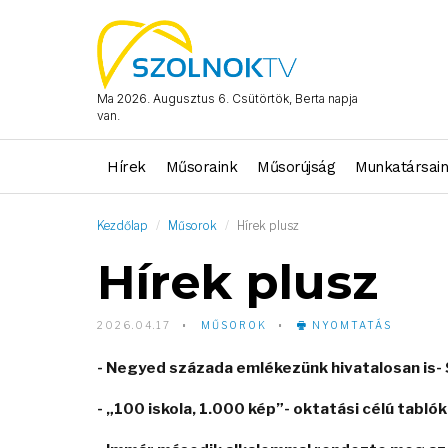
Ma 2026. Augusztus 6. Csütörtök, Berta napja
van.
Hírek
Műsoraink
Műsorújság
Munkatársai
Kezdőlap
Műsorok
Hírek plusz
Hírek plusz
2026.04.17
MŰSOROK
NYOMTATÁS
- Negyed százada emlékezünk hivatalosan is- S
- „100 iskola, 1.000 kép”- oktatási célú tabl