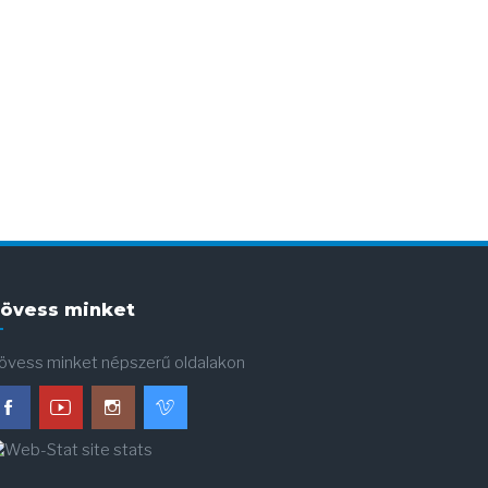
övess minket
övess minket népszerű oldalakon