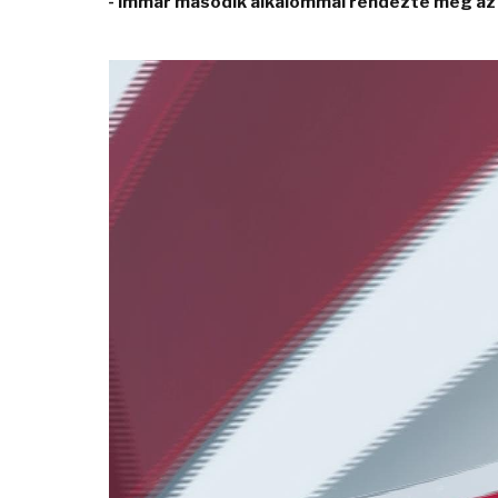
- Immár második alkalommal rendezte meg az 
Video
Player