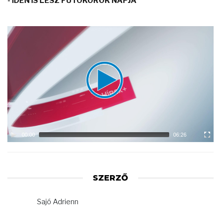
- IDÉN IS LESZ FUTÓKÖRÖK NAPJA
Video
Player
00:00
06:26
SZERZŐ
Sajó Adrienn