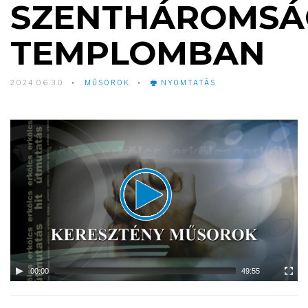
SZENTHÁROMSÁ
TEMPLOMBAN
2024.06.30
MŰSOROK
NYOMTATÁS
Video
Player
00:00
49:55