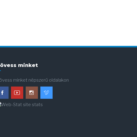
övess minket
övess minket népszerű oldalakon