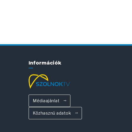
Információk
Médiaajánlat
Közhasznú adatok