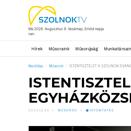
Ma 2026. Augusztus 9. Vasárnap, Emőd napja
van.
Hírek
Műsoraink
Műsorújság
Munkatársai
Kezdőlap
Műsorok
ISTENTISZTELET A SZOLNOKI EVA
ISTENTISZTE
EGYHÁZKÖZS
2024.12.24
MŰSOROK
NYOMTATÁS
Video