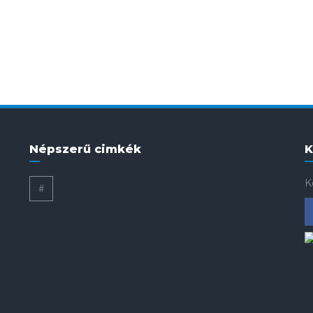
Népszerű cimkék
K
K
#