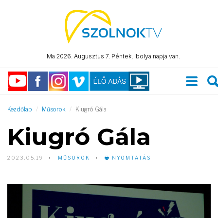
Ma 2026. Augusztus 7. Péntek, Ibolya napja van.
Kezdőlap
Műsorok
Kiugró Gála
Kiugró Gála
2023.05.19
MŰSOROK
NYOMTATÁS
Video
Player