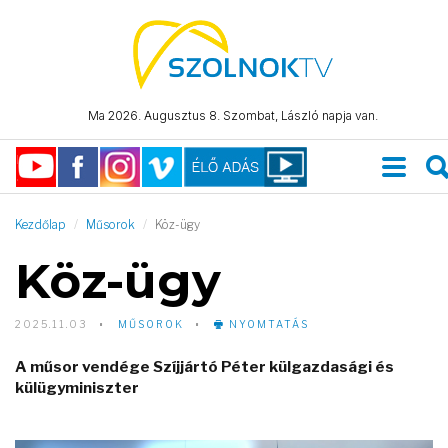
Ma 2026. Augusztus 8. Szombat, László napja van.
Kezdőlap
Műsorok
Köz-ügy
Köz-ügy
2025.11.03
MŰSOROK
NYOMTATÁS
A műsor vendége Szíjjártó Péter külgazdasági és
külügyminiszter