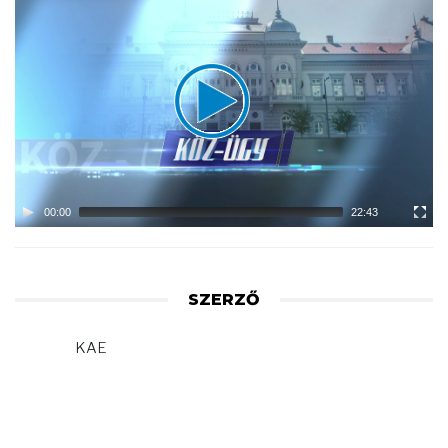
Video
Player
00:00
22:43
SZERZŐ
KAE