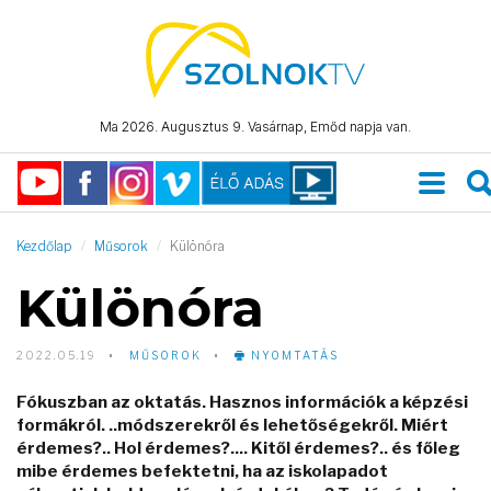
Ma 2026. Augusztus 9. Vasárnap, Emőd napja van.
Kezdőlap
Műsorok
Különóra
Különóra
2022.05.19
MŰSOROK
NYOMTATÁS
Fókuszban az oktatás. Hasznos információk a képzési
formákról. ..módszerekről és lehetőségekről. Miért
érdemes?.. Hol érdemes?.... Kitől érdemes?.. és főleg
mibe érdemes befektetni, ha az iskolapadot