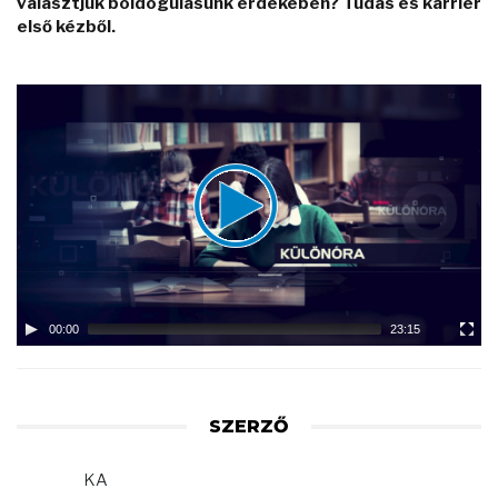
választjuk boldogulásunk érdekében? Tudás és karrier
első kézből.
Video
Player
00:00
23:15
SZERZŐ
KA