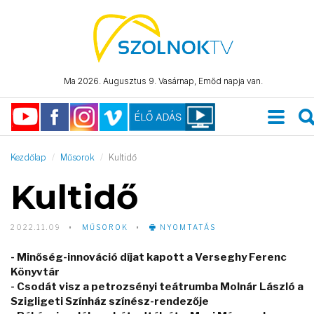
Ma 2026. Augusztus 9. Vasárnap, Emőd napja van.
Kezdőlap
Műsorok
Kultidő
Kultidő
2022.11.09
MŰSOROK
NYOMTATÁS
- Minőség-innováció díjat kapott a Verseghy Ferenc
Könyvtár
- Csodát visz a petrozsényi teátrumba Molnár László a
Szigligeti Színház színész-rendezője