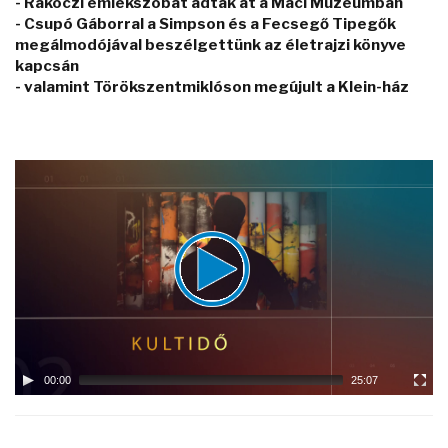
- Rákóczi emlékszobát adták át a Maci Múzeumban
- Csupó Gáborral a Simpson és a Fecsegő Tipegők
megálmodójával beszélgettünk az életrajzi könyve
kapcsán
- valamint Törökszentmiklóson megújult a Klein-ház
Video
Player
00:00
25:07