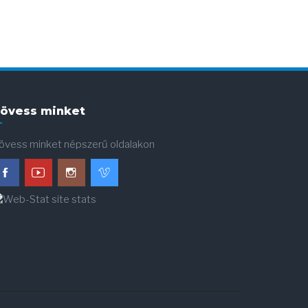
övess minket
övess minket népszerű oldalakon