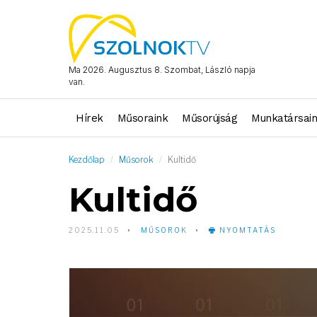
Ma 2026. Augusztus 8. Szombat, László napja
van.
Hírek
Műsoraink
Műsorújság
Munkatársai
Kezdőlap
Műsorok
Kultidő
Kultidő
2025.11.05
MŰSOROK
NYOMTATÁS
Video
Player