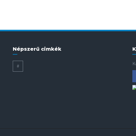
Népszerű cimkék
K
K
#