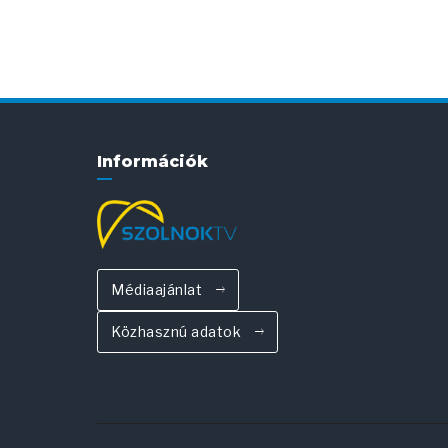
Információk
Médiaajánlat
Közhasznú adatok