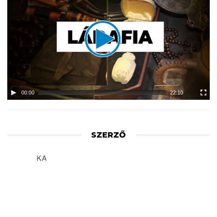
Player
00:00
22:10
SZERZŐ
KA