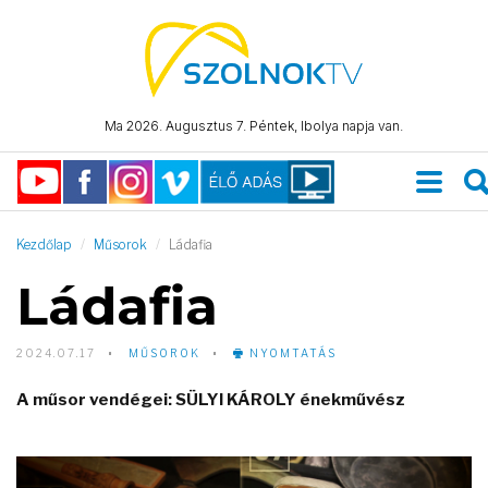
Ma 2026. Augusztus 7. Péntek, Ibolya napja van.
Kezdőlap
Műsorok
Ládafia
Ládafia
2024.07.17
MŰSOROK
NYOMTATÁS
A műsor vendégei: SÜLYI KÁROLY énekművész
Video