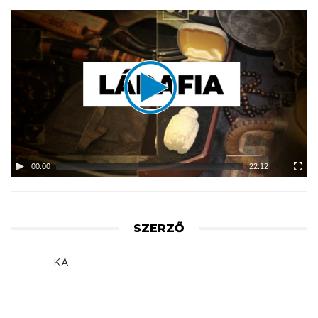
Video
Player
00:00
22:12
SZERZŐ
KA