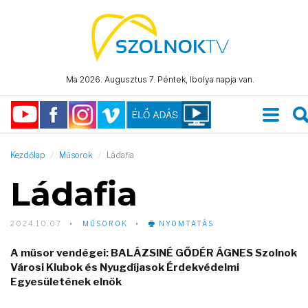
Ma 2026. Augusztus 7. Péntek, Ibolya napja van.
Kezdőlap
Műsorok
Ládafia
Ládafia
2024.10.07
MŰSOROK
NYOMTATÁS
A műsor vendégei: BALÁZSINÉ GŐDÉR ÁGNES Szolnok
Városi Klubok és Nyugdíjasok Érdekvédelmi
Egyesületének elnök