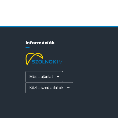
Információk
Médiaajánlat
Közhasznú adatok