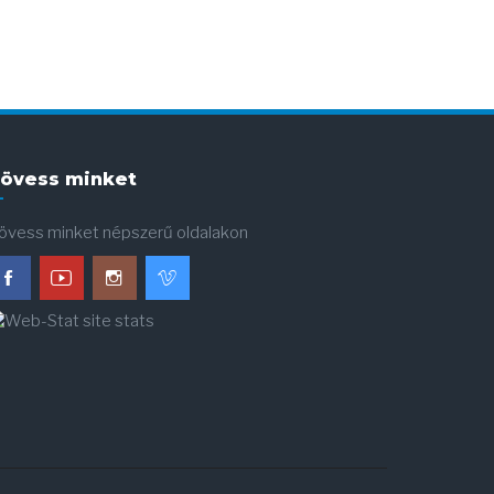
övess minket
övess minket népszerű oldalakon