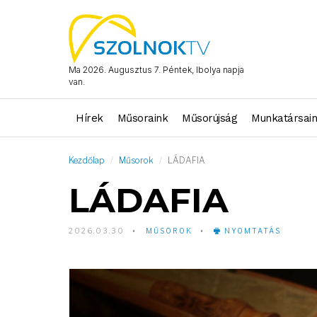
Ma 2026. Augusztus 7. Péntek, Ibolya napja
van.
Hírek
Műsoraink
Műsorújság
Munkatársai
Kezdőlap
Műsorok
LÁDAFIA
LÁDAFIA
2026.03.30
MŰSOROK
NYOMTATÁS
Video
Player