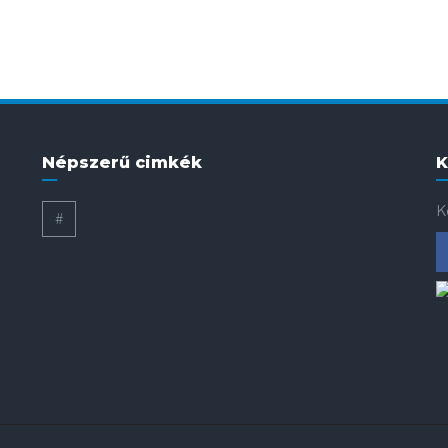
Népszerű cimkék
K
K
#