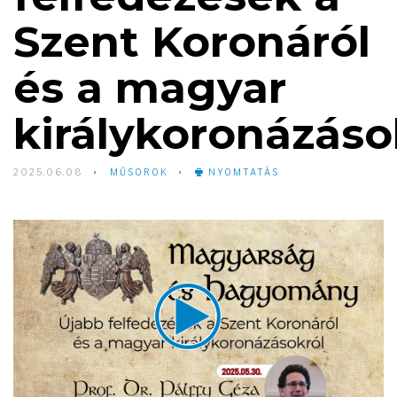
Szent Koronáról
és a magyar
királykoronázáso
2025.06.08
MŰSOROK
NYOMTATÁS
Video
Player