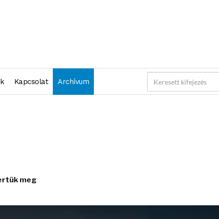
nk
Kapcsolat
Archívum
mertük meg