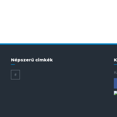
Népszerű cimkék
K
K
#