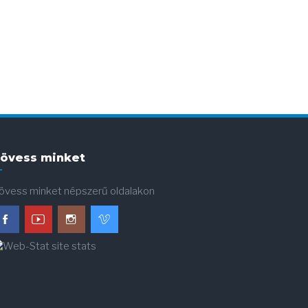
övess minket
övess minket népszerű oldalakon