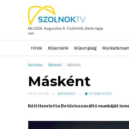
Ma 2026. Augusztus 6. Csütörtök, Berta napja
van.
Hírek
Műsoraink
Műsorújság
Munkatársai
Kezdőlap
Másként
Másként
Másként
2021.09.26
MÁSKÉNT
NYOMTATÁS
Kóti Henrietta Betűvisszaváltó munkáját is
Video