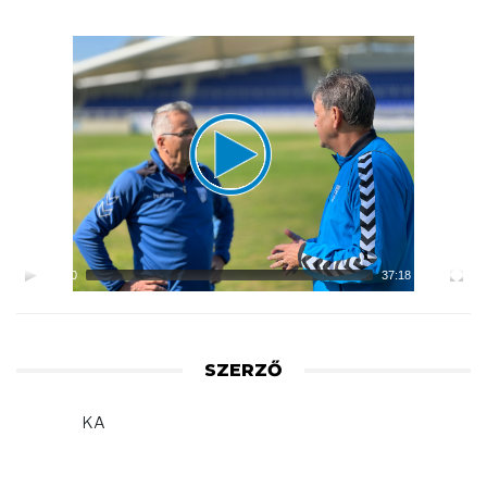
Video
Player
00:00
37:18
SZERZŐ
KA