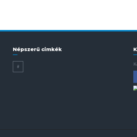
Népszerű cimkék
K
K
#