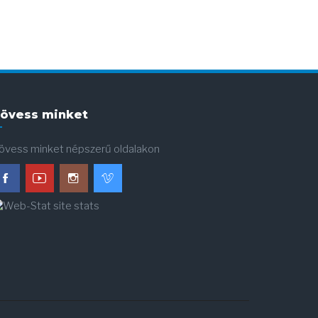
övess minket
övess minket népszerű oldalakon