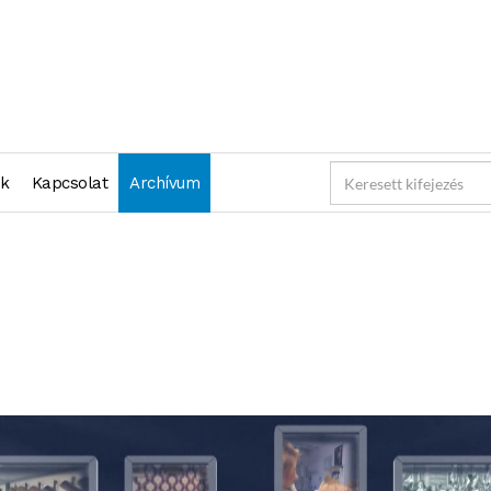
nk
Kapcsolat
Archívum