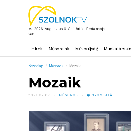
Ma 2026. Augusztus 6. Csütörtök, Berta napja
van.
Hírek
Műsoraink
Műsorújság
Munkatársai
Kezdőlap
Műsorok
Mozaik
Mozaik
2021.07.07
MŰSOROK
NYOMTATÁS
Video
Player