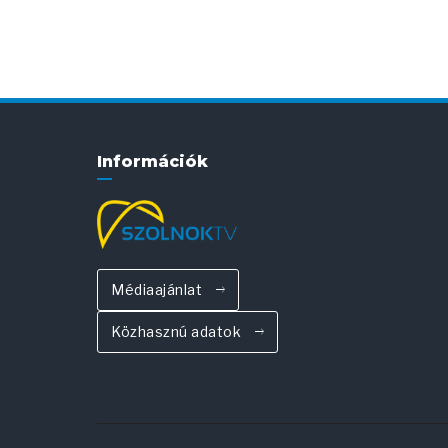
Információk
Médiaajánlat
Közhasznú adatok