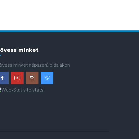
övess minket
övess minket népszerű oldalakon