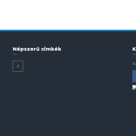
Népszerű cimkék
K
K
#