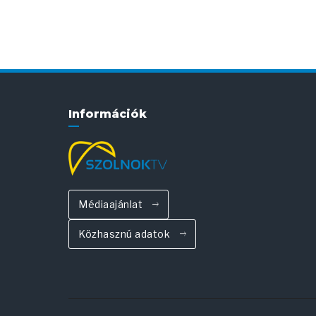
Információk
Médiaajánlat
Közhasznú adatok