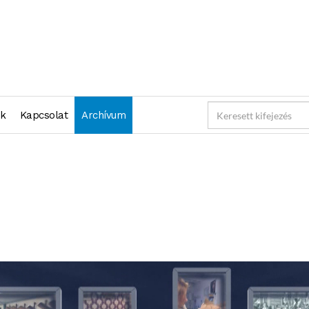
nk
Kapcsolat
Archívum