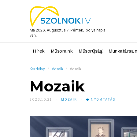
Ma 2026. Augusztus 7. Péntek, Ibolya napja
van.
Hírek
Műsoraink
Műsorújság
Munkatársai
Kezdőlap
Mozaik
Mozaik
Mozaik
2023.10.21
MOZAIK
NYOMTATÁS
Video
Player