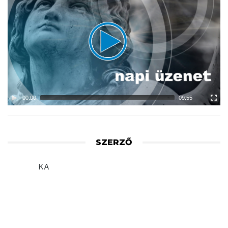
Player
00:00
09:55
SZERZŐ
KA