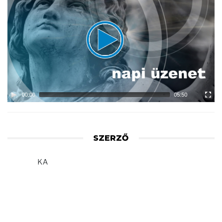
Player
00:00
05:50
SZERZŐ
KA