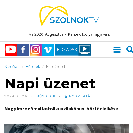
Ma 2026. Augusztus 7. Péntek, Ibolya napja van.
Kezdőlap
Műsorok
Napi üzenet
Napi üzenet
2024.08.26
MŰSOROK
NYOMTATÁS
Nagy Imre római katolikus diakónus, börtönlelkész
Video