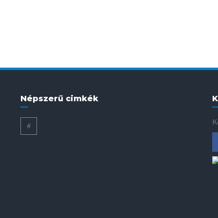
Népszerű cimkék
K
K
#