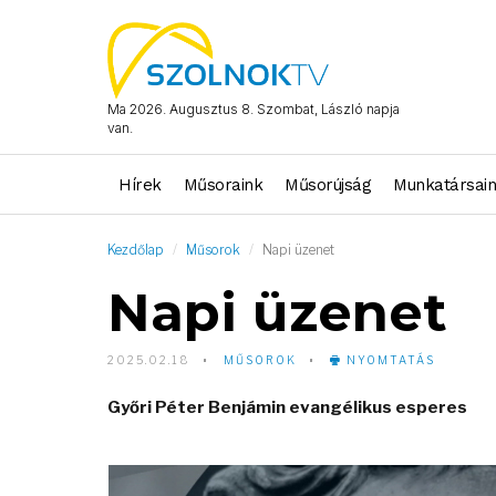
Ma 2026. Augusztus 8. Szombat, László napja
van.
Hírek
Műsoraink
Műsorújság
Munkatársai
Kezdőlap
Műsorok
Napi üzenet
Napi üzenet
2025.02.18
MŰSOROK
NYOMTATÁS
Győri Péter Benjámin evangélikus esperes
Video