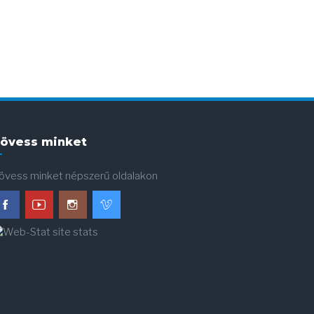
övess minket
övess minket népszerű oldalakon