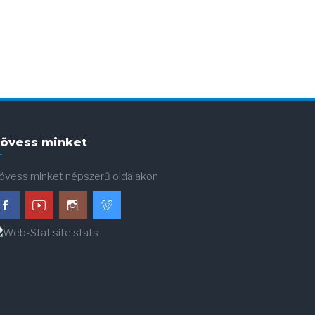
övess minket
övess minket népszerű oldalakon