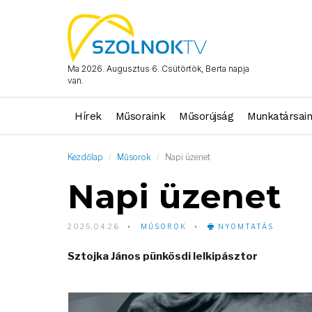
Ma 2026. Augusztus 6. Csütörtök, Berta napja
van.
Hírek
Műsoraink
Műsorújság
Munkatársai
Kezdőlap
Műsorok
Napi üzenet
Napi üzenet
2025.04.26
MŰSOROK
NYOMTATÁS
Sztojka János pünkösdi lelkipásztor
Video