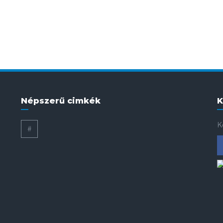
Népszerű cimkék
K
K
#