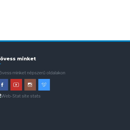
övess minket
övess minket népszerű oldalakon