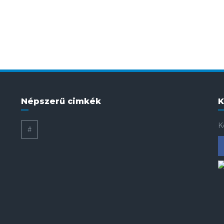
Népszerű cimkék
K
K
#