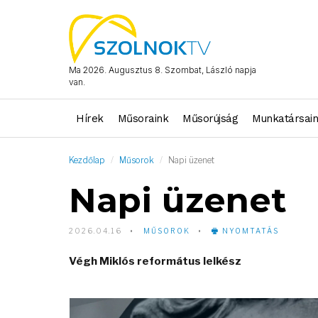
Ma 2026. Augusztus 8. Szombat, László napja
van.
Hírek
Műsoraink
Műsorújság
Munkatársai
Kezdőlap
Műsorok
Napi üzenet
Napi üzenet
2026.04.16
MŰSOROK
NYOMTATÁS
Végh Miklós református lelkész
Video