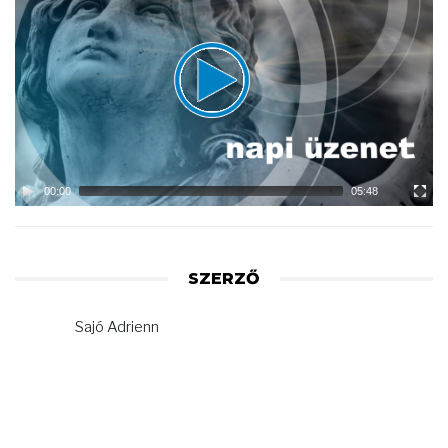
Player
00:00
05:48
SZERZŐ
Sajó Adrienn