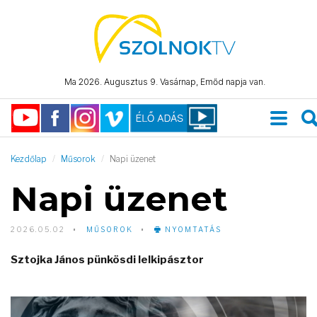
Ma 2026. Augusztus 9. Vasárnap, Emőd napja van.
Kezdőlap
Műsorok
Napi üzenet
Napi üzenet
2026.05.02
MŰSOROK
NYOMTATÁS
Sztojka János pünkösdi lelkipásztor
Video