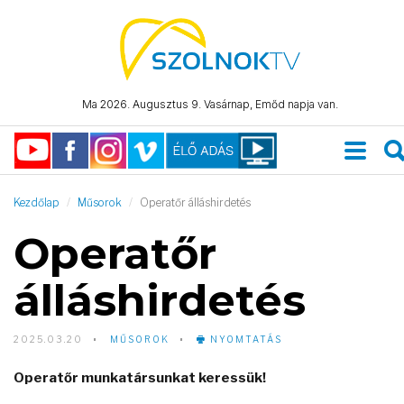
Ma 2026. Augusztus 9. Vasárnap, Emőd napja van.
Kezdőlap
Műsorok
Operatőr álláshirdetés
Operatőr
álláshirdetés
2025.03.20
MŰSOROK
NYOMTATÁS
Operatőr munkatársunkat keressük!