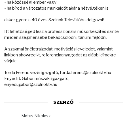
- ha közösségi ember vagy
- ha bírod a változatos munkaidőt akár a hétvégéken is
akkor gyere a 40 éves Szolnok Televízióba dolgozni!
Itt lehetőséged lesz a professzionális műsorkészítés szinte
minden szegmensébe bekapcsolódni, tanulni, fejlődni.
A szakmai önéletrajzodat, motivációs leveledet, valamint
linkben showreel-t, referenciaanyagodat az alábbi címekre
várjuk:
Torda Ferenc vezérigazgató, torda.ferenc@szolnoktv.hu
Enyedi J. Gábor műszaki igazgató,
enyedi.gabor@szolnoktv.hu
SZERZŐ
Matus Nikolasz