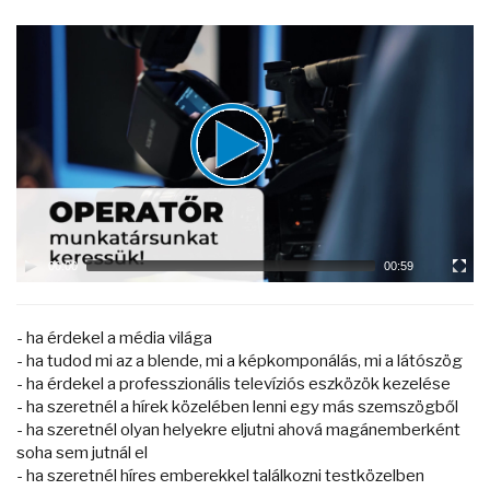
Video
Player
00:00
00:59
- ha érdekel a média világa
- ha tudod mi az a blende, mi a képkomponálás, mi a látószög
- ha érdekel a professzionális televíziós eszközök kezelése
- ha szeretnél a hírek közelében lenni egy más szemszögből
- ha szeretnél olyan helyekre eljutni ahová magánemberként
soha sem jutnál el
- ha szeretnél híres emberekkel találkozni testközelben