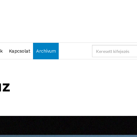
nk
Kapcsolat
Archívum
uz