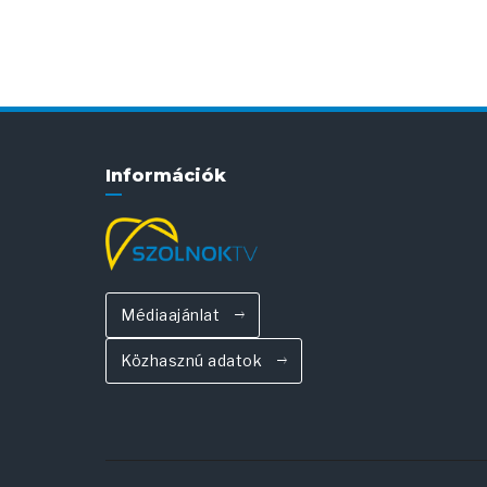
Információk
Médiaajánlat
Közhasznú adatok