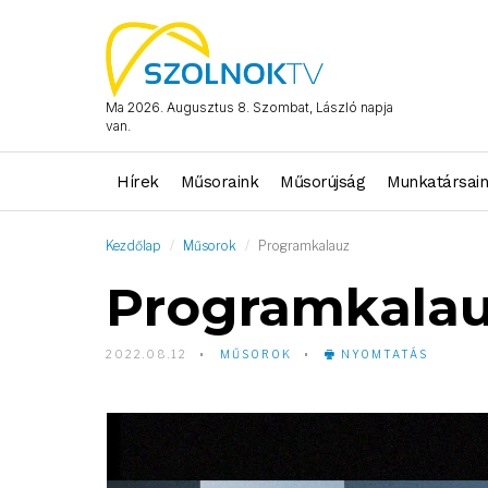
Ma 2026. Augusztus 8. Szombat, László napja
van.
Hírek
Műsoraink
Műsorújság
Munkatársai
Kezdőlap
Műsorok
Programkalauz
Programkala
2022.08.12
MŰSOROK
NYOMTATÁS
Video
Player