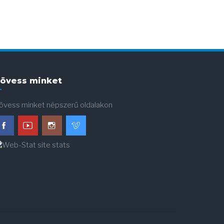
övess minket
övess minket népszerű oldalakon