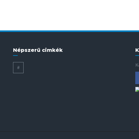
Népszerű cimkék
K
K
#