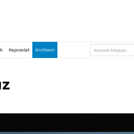
nk
Kapcsolat
Archívum
uz