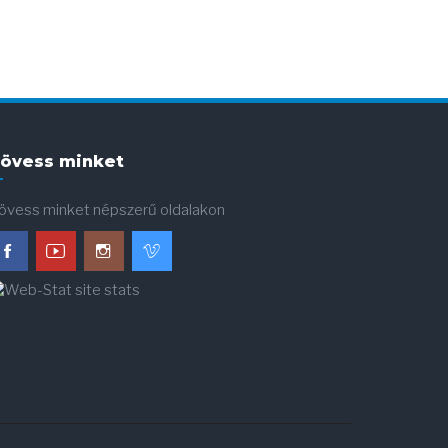
övess minket
övess minket népszerű oldalakon