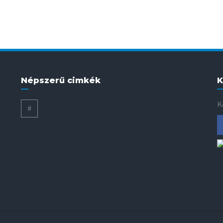
Népszerű cimkék
K
K
#