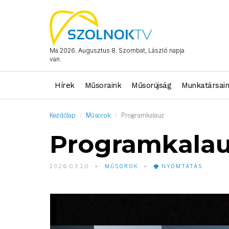
Ma 2026. Augusztus 8. Szombat, László napja
van.
Hírek
Műsoraink
Műsorújság
Munkatársai
Kezdőlap
Műsorok
Programkalauz
Programkala
2026.03.20
MŰSOROK
NYOMTATÁS
Video
Player