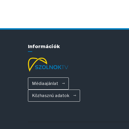
Információk
Médiaajánlat
Közhasznú adatok