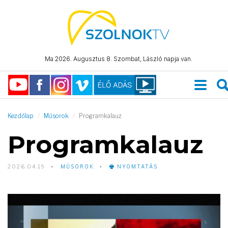
Ma 2026. Augusztus 8. Szombat, László napja van.
Kezdőlap
Műsorok
Programkalauz
Programkalauz
2026.04.19
MŰSOROK
NYOMTATÁS
Video
Player