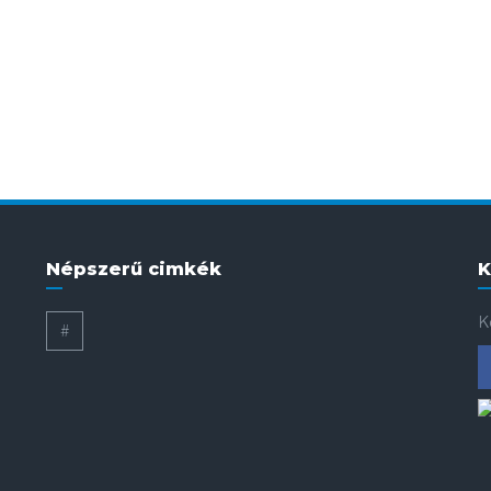
Népszerű cimkék
K
K
#