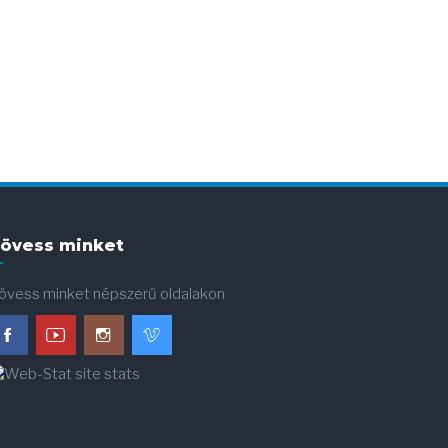
övess minket
övess minket népszerű oldalakon