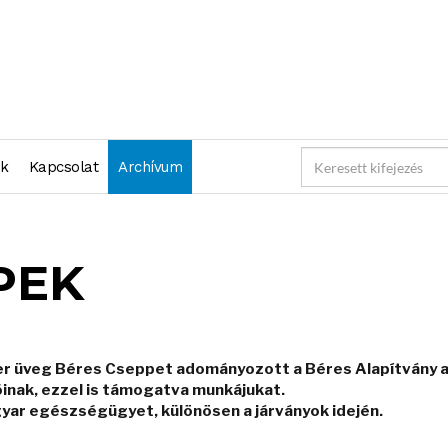
nk
Kapcsolat
Archívum
PEK
zer üveg Béres Cseppet adományozott a Béres Alapítvány a
nak, ezzel is támogatva munkájukat.
gyar egészségügyet, különösen a járványok idején.