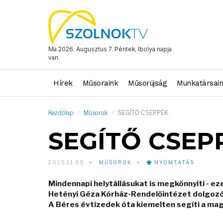
Ma 2026. Augusztus 7. Péntek, Ibolya napja
van.
Hírek
Műsoraink
Műsorújság
Munkatársai
Kezdőlap
Műsorok
SEGÍTŐ CSEPPEK
SEGÍTŐ CSEP
2025.11.05
MŰSOROK
NYOMTATÁS
Mindennapi helytállásukat is megkönnyíti - e
Hetényi Géza Kórház-Rendelőintézet dolgozói
A Béres évtizedek óta kiemelten segíti a ma