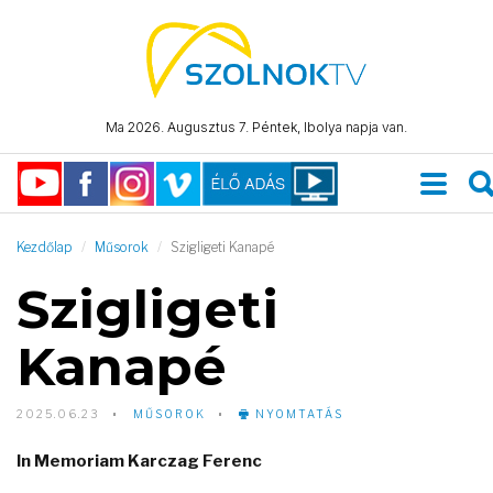
Ma 2026. Augusztus 7. Péntek, Ibolya napja van.
Kezdőlap
Műsorok
Szigligeti Kanapé
Szigligeti
Kanapé
2025.06.23
MŰSOROK
NYOMTATÁS
In Memoriam Karczag Ferenc