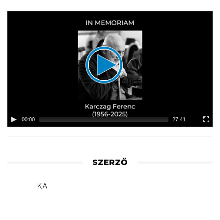
Video
Player
00:00
27:41
SZERZŐ
KA