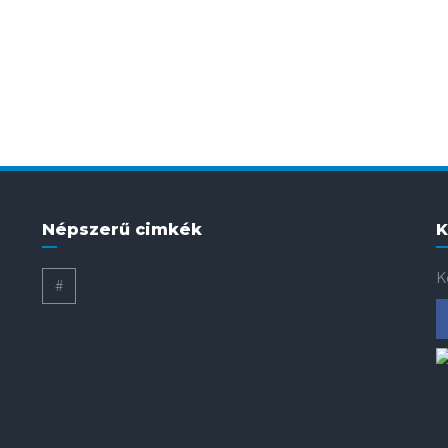
Népszerű cimkék
K
K
#