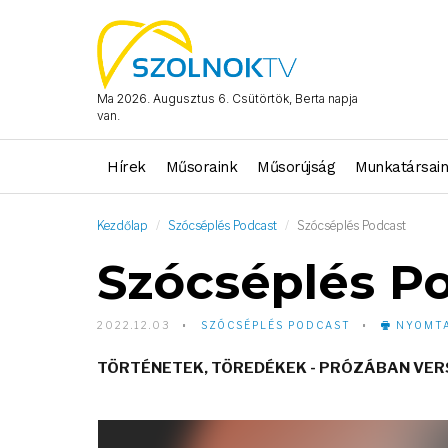
Ma 2026. Augusztus 6. Csütörtök, Berta napja
van.
Hírek
Műsoraink
Műsorújság
Munkatársai
Kezdőlap
Szócséplés Podcast
Szócséplés Podcast
Szócséplés P
2022.12.03
SZÓCSÉPLÉS PODCAST
NYOMTA
TÖRTÉNETEK, TÖREDÉKEK - PRÓZÁBAN VE
Video