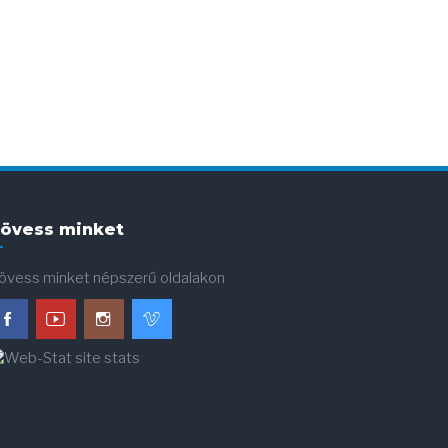
övess minket
övess minket népszerű oldalakon