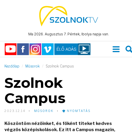
Ma 2026. Augusztus 7. Péntek, Ibolya napja van.
Kezdőlap
Műsorok
Szolnok Campus
Szolnok
Campus
2023.12.14
MŰSOROK
NYOMTATÁS
Köszöntöm nézőinket, és főként titeket kedves
végzős középiskolások. Ez itt a Campus magazin,