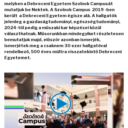
melyben a Debreceni Egyetem Szolnok Campusát
mutatjuk be Nektek. A Szolnok Campus 2019 -ben
került a Debreceni Egyetem égisze alá. A hallgatók
jelenleg a gazdaságtudományi, egészségtudományi,
2024-től pedig a műszaki kar képzései közül
választhatnak. Műsorunkban mindegyiket részletesen
bemutatjuk majd, először azonban ismerjék,
ismerjétek meg a csaknem 30 ezer hallgatóval
rendelkező, 500 éves múltra visszatekintő Debreceni
Egyetemet.
Video
Player